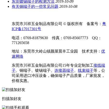
东莞镀锡端子的检测方法
2019-10-09
有关铜端子的一些常见问题
2019-10-08
东莞市川祥五金制品有限公司 © 版权所有 备案号：
粤
ICP备17017301号
电话：0769-81879630 传真：0769-85607773 QQ：
771265658
地址：东莞市大岭山镇颜屋晨丰工业园 技术支持：
优
速网络
东莞市川祥五金制品有限公司15年专业定制加工
接线端
子
、铜端子、镀锡端子、
连接器端子
、
线束端子
等，公
司采用进口冲压设备，确保端子产品质量，厂家批发，
价格实惠。
扫描加好友